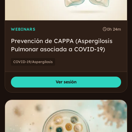
schedule
WEBINARS
0h 24m
Prevención de CAPPA (Aspergilosis
Pulmonar asociada a COVID-19)
COVID-19/Aspergilosis
Ver sesión