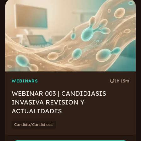
schedule
WEBINARS
1h 15m
WEBINAR 003 | CANDIDIASIS
INVASIVA REVISION Y
ACTUALIDADES
Candida/Candidiasis