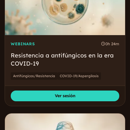
schedule
WEBINARS
0h 24m
Resistencia a antifúngicos en la era
COVID-19
Antifúngicos/Resistencia
COVID-19/Aspergilosis
Ver sesión