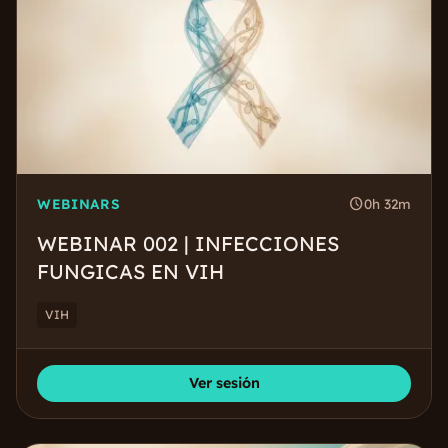
schedule
WEBINARS
0h 32m
WEBINAR 002 | INFECCIONES
FUNGICAS EN VIH
VIH
Ver sesión