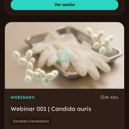
Ver sesión
schedule
WEBINARS
0h 42m
Webinar 001 | Candida auris
Candida/Candidiasis